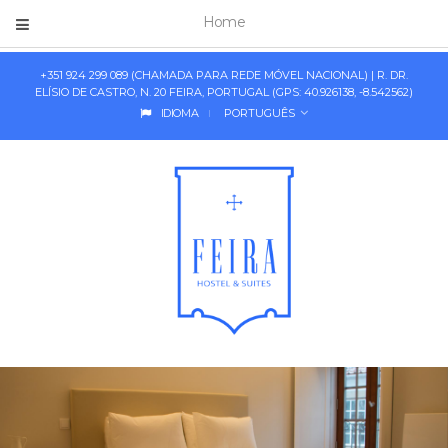
Home
+351 924 299 089 (CHAMADA PARA REDE MÓVEL NACIONAL) | R. DR.
ELÍSIO DE CASTRO, N. 20 FEIRA, PORTUGAL (GPS: 40.926138, -8.542562)
IDIOMA
PORTUGUÊS